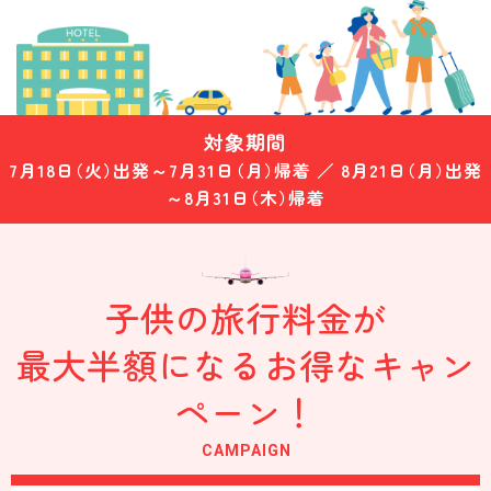
対象期間
7月18日
（火）
出発～7月31日
（月）
帰着 ／ 8月21日
（月）
出発
～8月31日
（木）
帰着
子供の旅行料金が
最大半額になるお得なキャン
ペーン！
CAMPAIGN