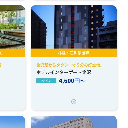
泉
北陸・石川県金沢
業
金沢駅からタクシーで５分の好立地。
ホテルインターゲート金沢
4,600円～
ツイン