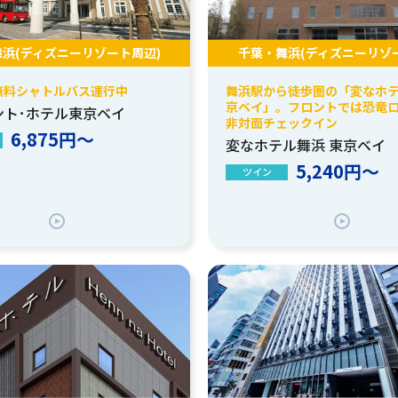
浜(ディズニーリゾート周辺)
千葉・舞浜(ディズニーリゾ
無料シャトルバス運行中
舞浜駅から徒歩圏の「変なホテ
京ベイ」。フロントでは恐竜
ント･ホテル東京ベイ
非対面チェックイン
6,875円～
変なホテル舞浜 東京ベイ
5,240円～
ツイン