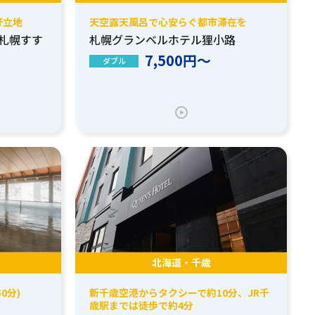
好立地
天空露天風呂で心安らぐ都市滞在を
札幌すす
札幌グランベルホテル狸小路
7,500円～
ダブル
北海道・千歳
0分)
新千歳空港からタクシーで約10分、JR千
歳駅までは徒歩で約4分