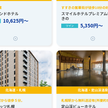
業
すすきの繁華街が徒歩10分の
ンドホテル
スマイルホテルプレミアム
きの
10,625円～
5,350円～
ツイン
北海道・札幌
北海道・定山渓温泉
駅から徒歩５分。
札幌駅から無料送迎有(所要約5
ッツ札幌
定山渓ビューホテル