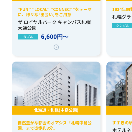
“FUN” ”LOCAL” ”CONNECT”をテーマ
1934年開
に、様々な｢出会い｣をご用意
札幌グラ
ザ ロイヤルパーク キャンバス札幌
シングル
大通公園
6,600円～
ダブル
北海道・札幌(中島公園)
自然豊かな都会のオアシス「札幌中島公
すすきの
園」まで徒歩約3分。
ホテルネ