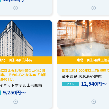
東北・山形県山形市内
東北・山形県蔵王温
山に数えられる秀麗な山々に囲
創業は約1,000年以上前(現在で
市。 その中心となるJR「山形
蔵王温泉 おおみや旅館
歩約3分。
12,540円～
ツイン
イネットホテル山形駅前
9,250円～