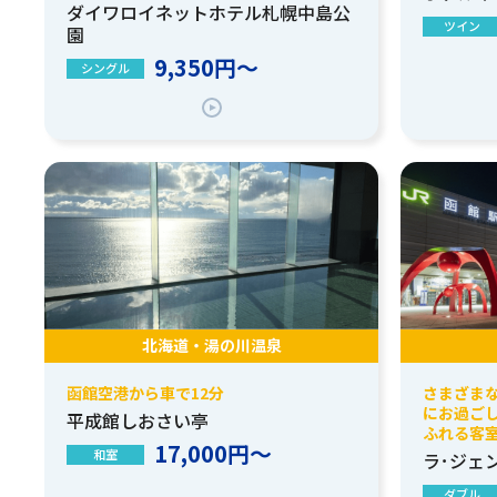
ダイワロイネットホテル札幌中島公
ツイン
園
9,350円～
シングル
北海道・湯の川温泉
函館空港から車で12分
さまざま
にお過ご
平成館しおさい亭
ふれる客
17,000円～
和室
ラ･ジェ
ダブル