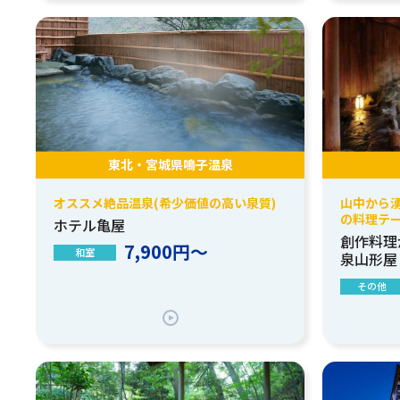
東北・宮城県鳴子温泉
オススメ絶品温泉(希少価値の高い泉質)
山中から
の料理テー
ホテル亀屋
創作料理
7,900円～
和室
泉山形屋
その他