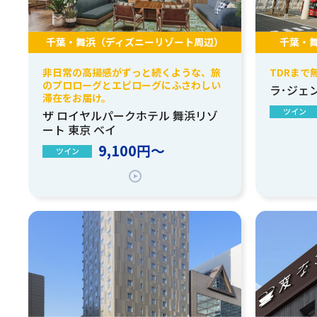
千葉・舞浜（ディズニーリゾート周辺）
千葉・舞
非日常の高揚感がずっと続くような、旅
TDRまで
のプロローグとエピローグにふさわしい
ラ･ジェ
滞在をお届け。
ツイン
ザ ロイヤルパークホテル 舞浜リゾ
ート 東京 ベイ
9,100円～
ツイン