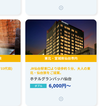
泉
東北・宮城県仙台市内
33代目)
JR仙台駅東口より徒歩約５分。大人の東
北・仙台旅をご提案。
ホテルグランバッハ仙台
6,000円～
ダブル