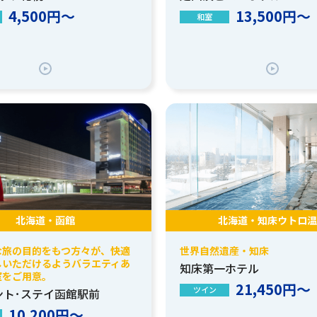
4,500円～
13,500円～
和室
北海道・函館
北海道・知床ウトロ温
な旅の目的をもつ方々が、快適
世界自然遺産・知床
しいただけるようバラエティあ
知床第一ホテル
室をご用意。
21,450円～
ツイン
ント･ステイ函館駅前
10,200円～