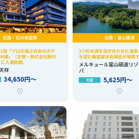
北陸・石川県加賀
北陸・富山砺波
第51回「プロが選ぶ日本のホテ
2つの水源を混ぜ合わせた温泉
00選」（主催・株式会社旅行
を望む展望露天岩風呂が堪能
）に入選旅館。
メルキュール富山砺波リゾ
天祥
パ
34,650円～
5,625円～
和室