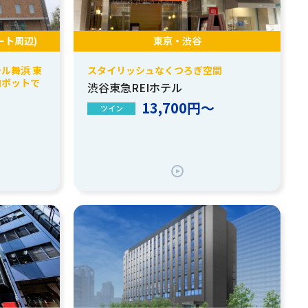
ート周辺)
東京・渋谷
ル舞浜 東
スタイリッシュなくつろぎ空間
ロボットで
渋谷東急REIホテル
13,700円～
ツイン