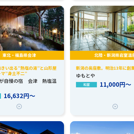
東北・福島県会津
北陸・新潟県岩室温
湧きい出る”熱塩の湯”と山形屋
新潟の奥座敷。明治13年に創
マ”身土不二”
ゆもとや
が自慢の宿 会津 熱塩温
11,000円～
和室
16,632円～