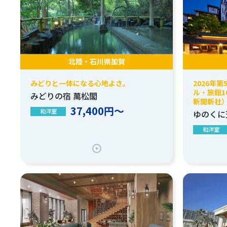
北陸・石川県加賀
みどりと一体になる心地よさ。
2026年
ル・旅館1
みどりの宿 萬松閣
新聞新社
37,400円～
和洋室
ゆのくに
和洋室