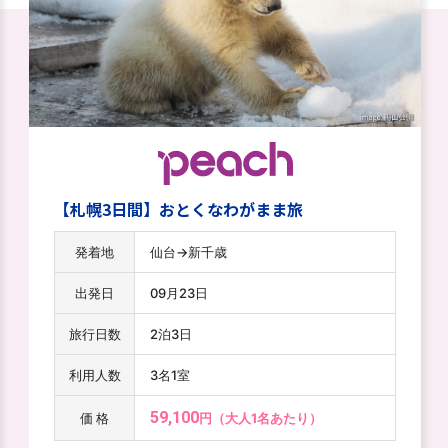
【札幌2日間】おとくなわがまま旅
発着地
仙台→新千歳
出発日
09月17日
旅行日数
1泊2日
利用人数
2名1室
47,300
価 格
円（大人1名あたり）