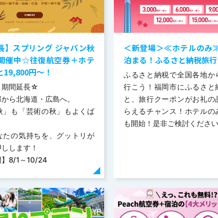
長】スプリング ジャパン秋
＜新登場＞≪ホテルのみ
開催中☆往復航空券＋ホテ
泊まる！ふるさと納税旅行
19,800円～！
ふるさと納税で全国各地か
き期間延長☆
行こう！福岡市にふるさと
部から北海道・広島へ。
と、旅行クーポンがお礼の
秋」も「芸術の秋」もよくば
らえるチャンス！ホテルの
も開始！是非ご検討ください
なたの気持ちを、グットリが
押しします！
8/1～10/24