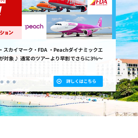
ーポン、毎日引いて楽しいくじ… 楽しいコンテン
新規
ード特典もあります♪ また、支払いはPayPay
行対象
ードがご利用可能です。
詳しくはこちら