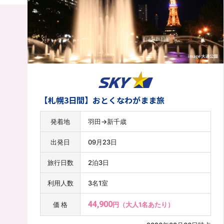
【札幌3日間】おとくなわがまま旅
発着地
仙台→新千歳
出発日
09月23日
旅行日数
2泊3日
利用人数
3名1室
59,100
価 格
円（大人1名あたり）