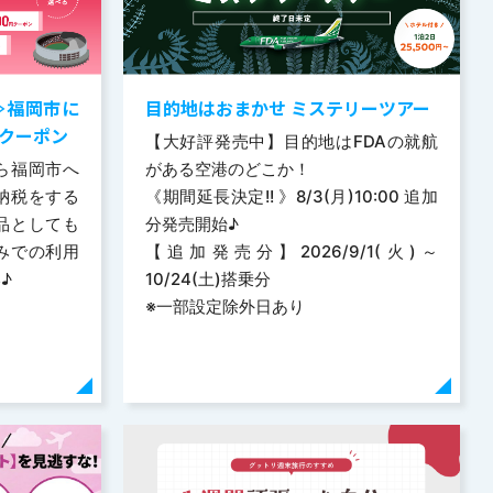
≫福岡市に
目的地はおまかせ ミステリーツアー
クーポン
【大好評発売中】目的地はFDAの就航
ら福岡市へ
がある空港のどこか！
納税をする
《期間延長決定!! 》8/3(月)10:00 追加
品としても
分発売開始♪
みでの利用
【追加発売分】2026/9/1(火)～
♪
10/24(土)搭乗分
※一部設定除外日あり