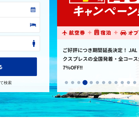
Peachダイナミックエ
アプリ限定のセールやお得なク
り早割でさらに3％～
ツが盛りだくさん！初回ダウンロ
る
等のコード決済やクレジットカ
詳しくはこちら
て検索