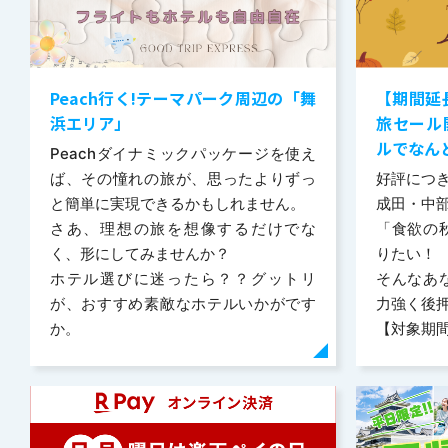
Peach行く!テーマパーク周辺の「舞
【期間延
浜エリア」
旅セール
ルでなんと
Peachダイナミックパッケージを使え
ば、その憧れの旅が、思ったよりずっ
好評につ
と簡単に実現できるかもしれません。
成田・中
さあ、理想の旅を想像するだけでな
「食欲の
く、形にしてみませんか？
りたい！
ホテル選びに迷ったら？？グットリ
そんなあ
が、おすすめ素敵なホテルいかがです
力強く後
か。
【対象期間】