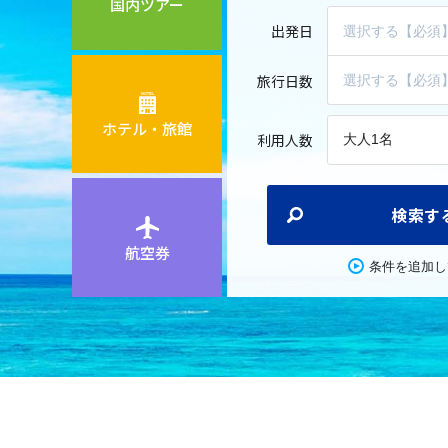
国内ツアー
出発日
旅行日数
ホテル・旅館
利用人数
ご好評につき期間延長決定！ JAL・スカイマーク・FDA ・
クスプレスの全国発着・全コースが対象♪ 通常のツアーよ
検索す
7％OFF!!
航空券
条件を追加し