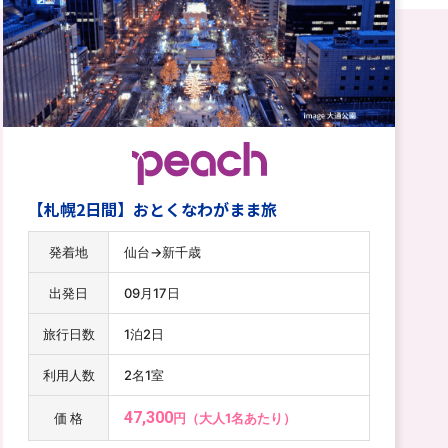
【札幌3日間】おとくなわがまま旅
発着地
山形→新千歳
出発日
09月22日
旅行日数
2泊3日
利用人数
3名1室
48,700
価 格
円（大人1名あたり）