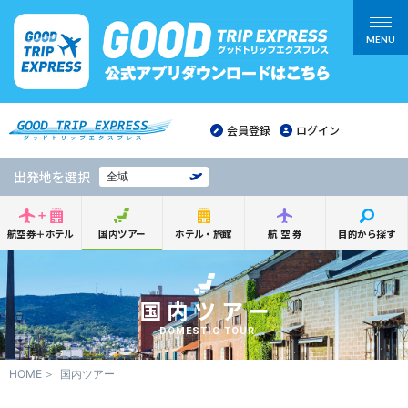
MENU
会員登録
ログイン
出発地を選択
全域
航空券＋ホテル
国内ツアー
ホテル・旅館
航空券
目的から探す
国内ツアー
DOMESTIC TOUR
HOME
国内ツアー