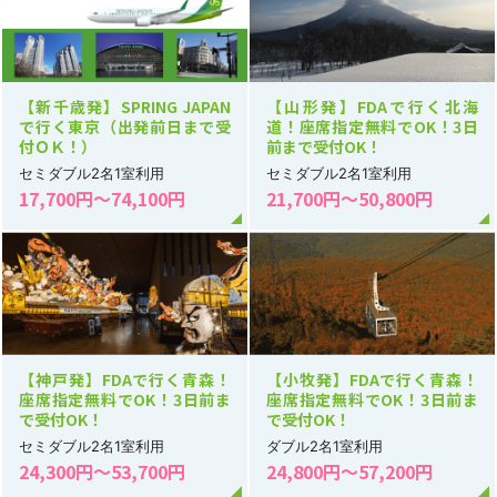
【新千歳発】SPRING JAPAN
【山形発】FDAで行く北海
で行く東京（出発前日まで受
道！座席指定無料でOK！3日
付ＯＫ！）
前まで受付OK！
セミダブル2名1室利用
セミダブル2名1室利用
17,700円～74,100円
21,700円～50,800円
【神戸発】FDAで行く青森！
【小牧発】FDAで行く青森！
座席指定無料でOK！3日前ま
座席指定無料でOK！3日前ま
で受付OK！
で受付OK！
セミダブル2名1室利用
ダブル2名1室利用
24,300円～53,700円
24,800円～57,200円