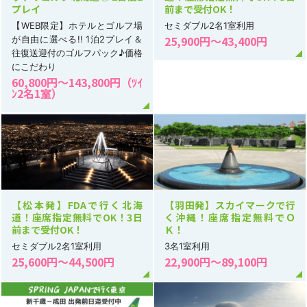
プレイ
前まで受付OK！
【WEB限定】ホテルとゴルフ場
セミダブル2名1室利用
25,900円～43,400円
が自由に選べる!! 1泊2プレイ＆
往復送迎付のゴルフパック♪価格
にこだわり
60,800円～143,800円（ﾂｲ
ﾝ2名1室）
【松本発】FDAで行く北海
【羽田発】スカイマークで行
道！座席指定無料でOK！3日
く沖縄！座席指定無料でＯ
前まで受付OK！
Ｋ！
セミダブル2名1室利用
3名1室利用
25,600円～44,500円
22,900円～89,100円