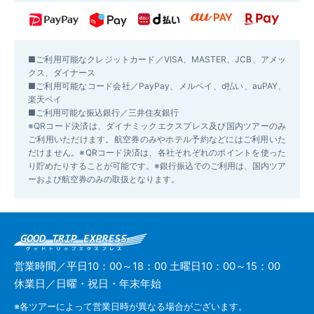
■ご利用可能なクレジットカード／VISA、MASTER、JCB、アメッ
クス、ダイナース
■ご利用可能なコード会社／PayPay、メルペイ、d払い、auPAY、
楽天ペイ
■ご利用可能な振込銀行／三井住友銀行
※QRコード決済は、ダイナミックエクスプレス及び国内ツアーのみ
ご利用いただけます。航空券のみやホテル予約などにはご利用いた
だけません。※QRコード決済は、各社それぞれのポイントを使った
り貯めたりすることが可能です。※銀行振込でのご利用は、国内ツア
ーおよび航空券のみの取扱となります。
営業時間／平日10：00～18：00 土曜日10：00～15：00
休業日／日曜・祝日・年末年始
※各ツアーによって営業日時が異なる場合がございます。