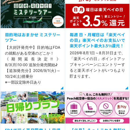
目的地はおまかせ ミステリー
毎週 日・月曜日は「楽天ペイ
ツアー
の日」楽天ペイのお支払いで
楽天ポイント最大3.5%還元！
【大好評発売中】目的地はFDA
2026年8月1日～8月31日まで、
の就航がある空港のどこか！
「楽天ペイの日」ポイントアッ
《期間延長決定!! 》
プキャンペーンにエントリーす
8/3(月)10:00 追加分発売開始♪
ると楽天ポイントがいつもより
【追加発売分】2026/9/1(火)～
貯まります。
10/24(土)搭乗分
※一部設定除外日あり
FDAで行く平日限定！！日帰
【必見】えっ！これも無料!?