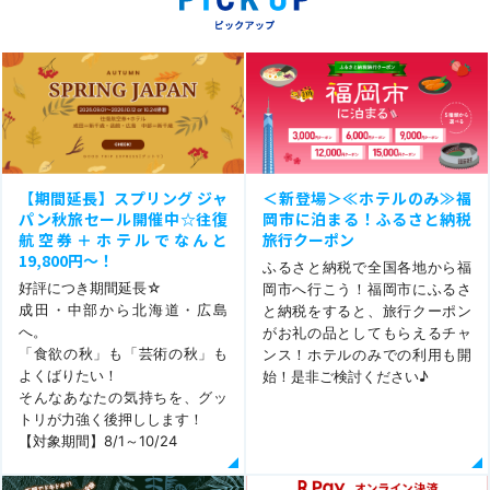
【期間延長】スプリング ジャ
＜新登場＞≪ホテルのみ≫福
パン秋旅セール開催中☆往復
岡市に泊まる！ふるさと納税
航空券＋ホテルでなんと
旅行クーポン
19,800円～！
ふるさと納税で全国各地から福
好評につき期間延長☆
岡市へ行こう！福岡市にふるさ
成田・中部から北海道・広島
と納税をすると、旅行クーポン
へ。
がお礼の品としてもらえるチャ
「食欲の秋」も「芸術の秋」も
ンス！ホテルのみでの利用も開
よくばりたい！
始！是非ご検討ください♪
そんなあなたの気持ちを、グッ
トリが力強く後押しします！
【対象期間】8/1～10/24