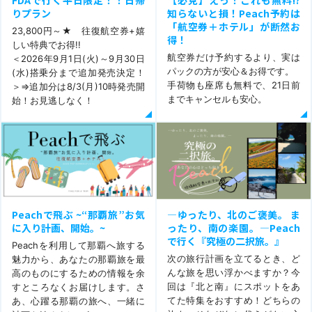
りプラン
知らないと損！Peach予約は
「航空券＋ホテル」が断然お
23,800円～★ 往復航空券+嬉
得！
しい特典でお得!!
航空券だけ予約するより、実は
＜2026年9月1日(火)～9月30日
パックの方が安心＆お得です。
(水)搭乗分まで追加発売決定！
手荷物も座席も無料で、21日前
＞⇒追加分は8/3(月)10時発売開
までキャンセルも安心。
始！お見逃しなく！
Peachで飛ぶ ~“那覇旅”お気
―ゆったり、北のご褒美。 ま
に入り計画、開始。~
ったり、南の楽園。―Peach
で行く『究極の二択旅。』
Peachを利用して那覇へ旅する
次の旅行計画を立てるとき、ど
魅力から、あなたの那覇旅を最
んな旅を思い浮かべますか？今
高のものにするための情報を余
回は『北と南』にスポットをあ
すところなくお届けします。さ
てた特集をおすすめ！どちらの
あ、心躍る那覇の旅へ、一緒に