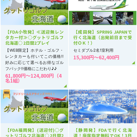
【FDA小牧発】≪送迎無レン
【成田発】SPRING JAPANで
タカー付≫○グットリゴルフ
行く北海道（出発前日まで受
北海道○ 2日間2プレイ
付ＯＫ！）
【WEB限定】ホテル・ゴルフ・
セミダブル2名1室利用
15,300円～62,400円
レンタカーも付いてこの価格!!
好みに応じて選べるお得なゴル
フパック!!価格にこだわり♪♪
61,800円～124,800円（4
名1組）
【FDA福岡発】(送迎付)○グ
【静岡発】FDAで行く北海
ットリゴルフ北海道○ 2日間2
道！座席指定無料でOK！3日