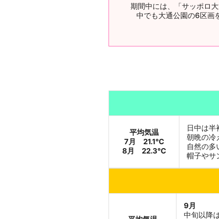
期間中には、「サッポロ大
中でも大通公園の6区画
日中は半
平均気温
朝晩の冷
7月 21.1℃
自然の多
8月 22.3℃
帽子やサ
9月
中旬以降