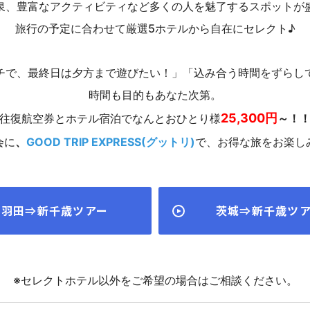
泉、豊富なアクティビティなど多くの人を魅了するスポットが
旅行の予定に合わせて厳選5ホテルから自在にセレクト♪
チで、最終日は夕方まで遊びたい！」「込み合う時間をずらし
時間も目的もあなた次第。
25,300円
往復航空券とホテル宿泊でなんとおひとり様
～！
会に
、
GOOD TRIP EXPRESS(グットリ)
で、お得な旅をお楽し
羽田⇒新千歳ツアー
茨城⇒新千歳ツ
※セレクトホテル以外をご希望の場合はご相談ください。