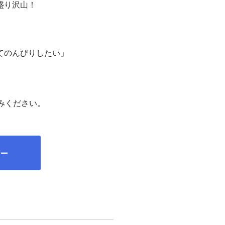
盛り沢山！
てのんびりしたい」
！
みください。
アー