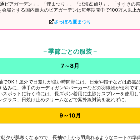
通ビアガーデン」、「狸まつり」、「北海盆踊り」、「すすきの
を会場とする国内最大のビアガーデンは毎年期間中で100万人以上
さっぽろ夏まつり
－季節ごとの服装－
7～8月
袖でOK！屋外で日差しが強い時間帯には、日傘や帽子などは必需
え込みに、薄手のカーディガンやパーカーなどの羽織物が便利です
いスポットに行く時には、長ズボン着用に虫除けスプレーを使用し
ングラス、日焼け止めクリームなどで紫外線対策を忘れずに。
9～10月
は朝夕が肌寒くなるので、長袖や上から羽織れるようなコートの準