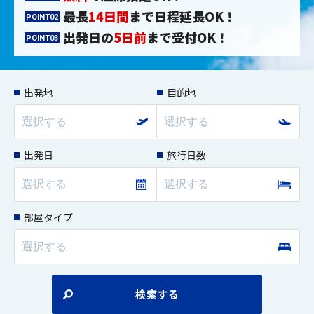
最長
14日間
まで日程延長OK！
POINT02
出発日の
5日前
まで受付OK！
POINT03
出発地
目的地
出発日
旅行日数
部屋タイプ
検索する