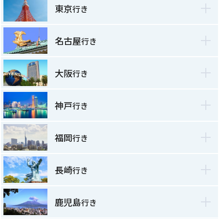
東京
行き
名古屋
行き
大阪
行き
神戸
行き
福岡
行き
長崎
行き
鹿児島
行き