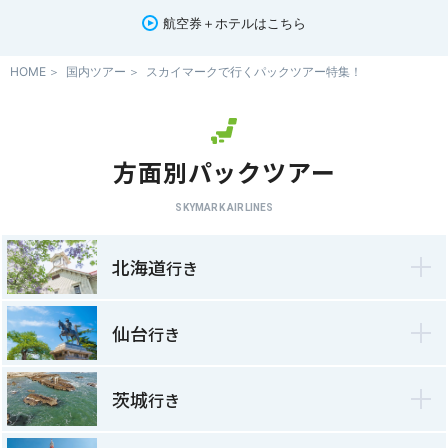
航空券＋ホテルはこちら
HOME
国内ツアー
スカイマークで行くパックツアー特集！
方面別パックツアー
SKYMARK AIRLINES
北海道
行き
仙台
行き
茨城
行き