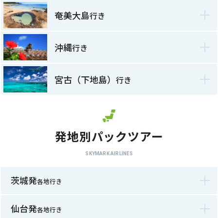
奄美大島
行き
沖縄
行き
宮古（下地島）
行き
発地別パックツアー
SKYMARK AIRLINES
茨城発
各地行き
仙台発
各地行き