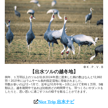
© K．P．V．B
【出水ツルの越冬地】
例年、１万羽以上のツルが出水2024年度に渡来した鶴の数はなんと12,992
羽！2021年にはラムサール条約指定湿地に登録されました。
羽数が多いのは12～1月で、近年は10月中旬～3月にかけて常時１万羽、5種
類以上。越冬期間中であれば比較的どの時間帯でも、羽つくろいやダンスを
したりと、思い思いに過ごすツルの様子を観ることができます。
Nice Trip 出水ナビ