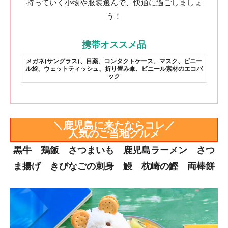
持っていく小物や服装選んで、快適に過ごしましょ
う！
携帯オススメ品
メガネ(サングラス)、目薬、コンタクトケース、マスク、ビニー
ル袋、ウェットティッシュ、折り畳み傘、ビニール素材のエコバ
ック
＼鹿児島に来たならコレ／
人気のご当地グルメ
黒牛 鶏飯 さつまいも 鹿児島ラーメン さつ
ま揚げ きびなごの刺身 鰻 枕崎の鰹 両棒餅