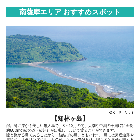
南薩摩エリア おすすめスポット
©K．P．V．B
【知林ヶ島】
錦江湾に浮かぶ美しい無人島で、3～10月の間、大潮や中潮の干潮時に全長
約800mの砂の道（砂州）が出現し、歩いて渡ることができます。
陸と繋がる島であることから「縁結びの島」ともいわれ、島には周遊道路や
展望台、「チリンズベル」と名付けられた鐘があり、鳴らすと幸せが訪れる