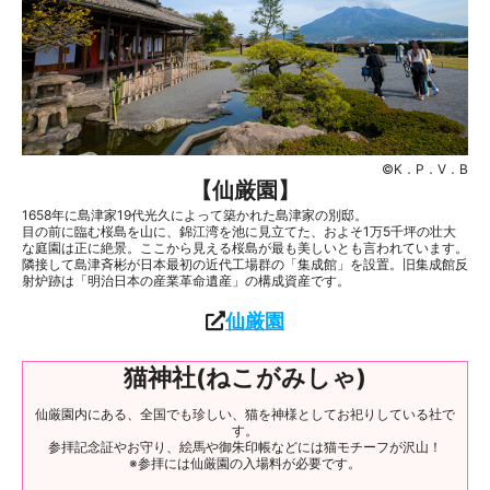
©K．P．V．B
【
仙厳園
】
1658年に島津家19代光久によって築かれた島津家の別邸。
目の前に臨む桜島を山に、錦江湾を池に見立てた、およそ1万5千坪の壮大
な庭園は正に絶景。ここから見える桜島が最も美しいとも言われています。
隣接して島津斉彬が日本最初の近代工場群の「集成館」を設置。旧集成館反
射炉跡は「明治日本の産業革命遺産」の構成資産です。
仙厳園
猫神社(ねこがみしゃ)
仙厳園内にある、全国でも珍しい、猫を神様としてお祀りしている社で
す。
参拝記念証やお守り、絵馬や御朱印帳などには猫モチーフが沢山！
※参拝には仙厳園の入場料が必要です。