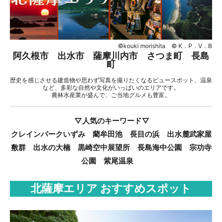
©kouki morishita © K．P．V．B
阿久根市 出水市 薩摩川内市 さつま町 長島
町
歴史を感じさせる建造物や思わず写真を撮りたくなるビュースポット、温泉
など、多彩な自然や文化がいっぱいのエリアです。
農林水産業が盛んで、ご当地グルメも豊富。
▽人気のキーワード▽
クレインパークいずみ 藺牟田池 長目の浜 出水麓武家屋
敷群 出水の大楠 黒崎空中展望所 長島海中公園 宗功寺
公園 紫尾温泉
北薩摩エリア おすすめスポット