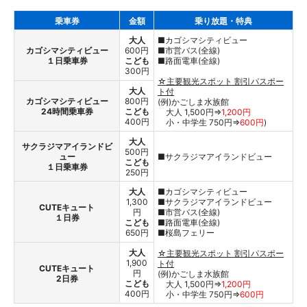
乗車券
金額
乗り放題・特典
大人
■カゴシマシティビュー
カゴシマシティビュー
600円
■市営バス(全線)
１日乗車券
こども
■路面電車(全線)
300円
☆主要観光スポット 割引パスポー
大人
ト付
カゴシマシティビュー
800円
(例)かごしま水族館
24時間乗車券
こども
大人 1,500円⇒
1,200円
400円
小・中学生 750円⇒
600円
)
大人
サクラジマアイランドビ
500円
ュー
■サクラジマアイランドビュー
こども
１日乗車券
250円
大人
■カゴシマシティビュー
1,300
■サクラジマアイランドビュー
CUTEキュート
円
■市営バス(全線)
１日券
こども
■路面電車(全線)
650円
■桜島フェリー
大人
☆主要観光スポット 割引パスポー
1,900
ト付
CUTEキュート
円
(例)かごしま水族館
2日券
こども
大人 1,500円⇒
1,200円
400円
小・中学生 750円⇒
600円