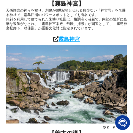
【霧島神宮】
天孫降臨の神々を祀り、創建が6世紀頃と伝わる数少ない「神宮号」を名乗
る神社で、霧島屈指のパワースポットとしても有名です。
傾斜を利用して建てられた朱塗り社殿は、格調高く荘厳で、内部の随所に豪
華な装飾がなされ、「霧島神宮本殿、幣殿、拝殿」が国宝として、「霧島神
宮登廊下、勅使殿」が重要文化財に指定されています。
霧島神宮
© K．P．V．B