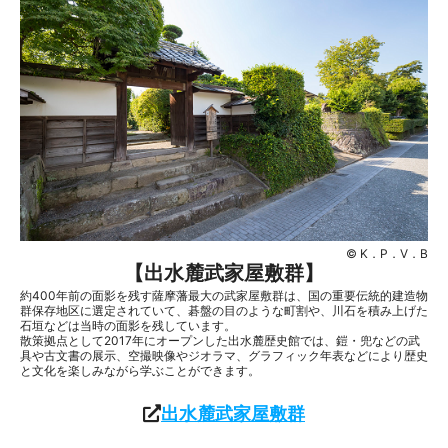
© K．P．V．B
【
出水麓武家屋敷群
】
約400年前の面影を残す薩摩藩最大の武家屋敷群は、国の重要伝統的建造物
群保存地区に選定されていて、碁盤の目のような町割や、川石を積み上げた
石垣などは当時の面影を残しています。
散策拠点として2017年にオープンした出水麓歴史館では、鎧・兜などの武
具や古文書の展示、空撮映像やジオラマ、グラフィック年表などにより歴史
と文化を楽しみながら学ぶことができます。
出水麓武家屋敷群