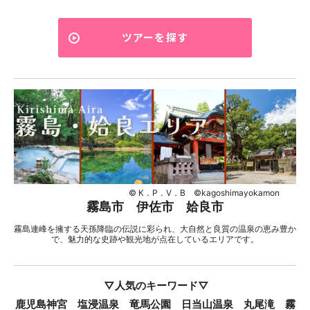
ツアーを探す
© K．P．V．B ©kagoshimayokamon
霧島市 伊佐市 姶良市
霧島連峰を擁する天孫降臨の伝説に彩られ、大自然と良質の温泉の恵み豊か
で、魅力的な史跡や観光地が点在しているエリアです。
▽人気のキーワード▽
鹿児島神宮 塩浸温泉 竜馬公園 日当山温泉 丸尾滝 霧