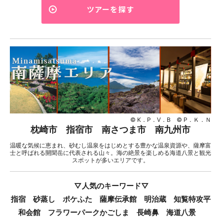
ツアーを探す
© K．P．V．B © P．Ｋ．Ｎ
枕崎市 指宿市 南さつま市 南九州市
温暖な気候に恵まれ、砂むし温泉をはじめとする豊かな温泉資源や、薩摩富
士と呼ばれる開聞岳に代表される山々。海の絶景を楽しめる海道八景と観光
スポットが多いエリアです。
▽人気のキーワード▽
指宿 砂蒸し ポケふた 薩摩伝承館 明治蔵 知覧特攻平
和会館 フラワーパークかごしま 長崎鼻 海道八景