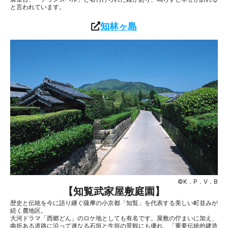
と言われています。
知林ヶ島
©K．P．V．B
【知覧武家屋敷庭園】
歴史と伝統を今に語り継ぐ薩摩の小京都「知覧」を代表する美しい町並みが
続く麓地区。
大河ドラマ「西郷どん」のロケ地としても有名です。屋敷の佇まいに加え、
曲折ある道路に沿って連なる石垣と生垣の景観にも優れ、「重要伝統的建造