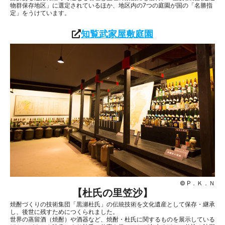
物群保存地区」に選定されているほか、地区内の7つの庭園が国の「名勝指
定」をうけています。
知覧武家屋敷庭園
© P．Ｋ．Ｎ
【杜氏の里笠沙】
焼酎づくりの技術集団「黒瀬杜氏」の伝統技術を文化遺産として保存・継承
し、後世に残すためにつくられました。
世界の蒸留酒（焼酎）や酒器など、焼酎・杜氏に関するものを展示している