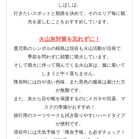
しばしば。
行きたいスポットと順路を決めて、そのエリア毎に観
光を楽しむことをおすすめしています。
火山灰対策を忘れずに！
鹿児島のシンボルの桜島は現在も火山活動が活発で、
季節を問わずに頻繁に噴火しています。
そして噴火に伴って飛んでくる火山灰は、服に着いて
しまうと中々落ちません。
降灰時には白や淡い色味、また黒色の服装は避けた方
が無難です。
また、灰から目や喉を保護するのにメガネや目薬、マ
スクの準備がおすすめ！
旅行用のスーツケースも拭き取りやすいハードタイプ
が便利です。
滞在中には天気予報で「降灰予報」も必ずチェック！