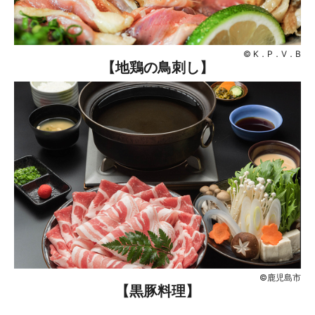
© K．P．V．B
【地鶏の鳥刺し】
©鹿児島市
【黒豚料理】