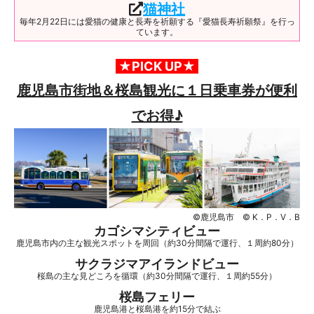
猫神社
毎年2月22日には愛猫の健康と長寿を祈願する『愛猫長寿祈願祭』を行っ
ています。
★PICK UP★
鹿児島市街地＆桜島観光に１日乗車券が便利
でお得♪
©鹿児島市 © K．P．V．B
カゴシマシティビュー
鹿児島市内の主な観光スポットを周回（約30分間隔で運行、１周約80分）
サクラジマアイランドビュー
桜島の主な見どころを循環（約30分間隔で運行、１周約55分）
桜島フェリー
鹿児島港と桜島港を約15分で結ぶ