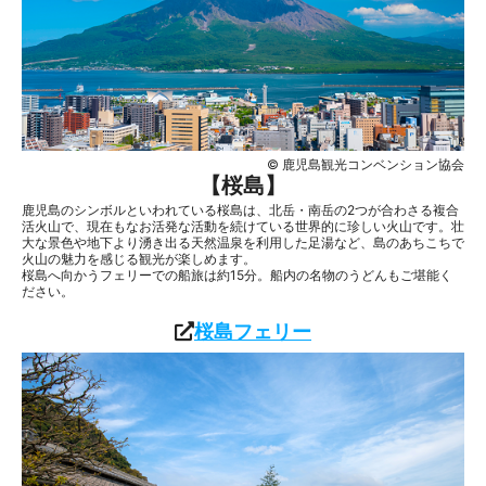
© 鹿児島観光コンベンション協会
【
桜島
】
鹿児島のシンボルといわれている桜島は、北岳・南岳の2つが合わさる複合
活火山で、現在もなお活発な活動を続けている世界的に珍しい火山です。壮
大な景色や地下より湧き出る天然温泉を利用した足湯など、島のあちこちで
火山の魅力を感じる観光が楽しめます。
桜島へ向かうフェリーでの船旅は約15分。船内の名物のうどんもご堪能く
ださい。
桜島フェリー