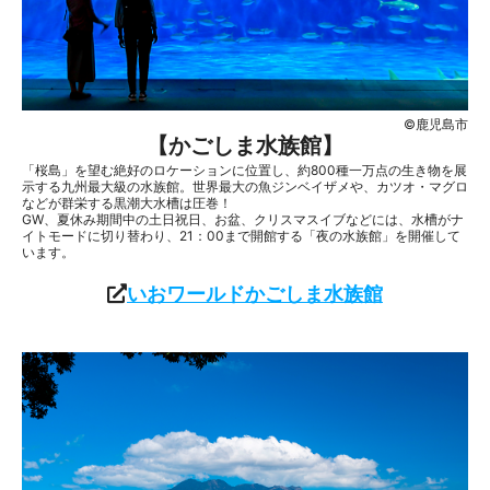
©鹿児島市
【かごしま水族館】
「桜島」を望む絶好のロケーションに位置し、約800種一万点の生き物を展
示する九州最大級の水族館。世界最大の魚ジンベイザメや、カツオ・マグロ
などが群栄する黒潮大水槽は圧巻！
GW、夏休み期間中の土日祝日、お盆、クリスマスイブなどには、水槽がナ
イトモードに切り替わり、21：00まで開館する「夜の水族館」を開催して
います。
いおワールドかごしま水族館