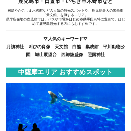
鹿児島市・日置市・いちき串木野市など
桜島やかごしま水族館などの人気の観光スポットや、鹿児島最大の繁華街
「天文館」を擁するエリア。
県庁所在地の鹿児島市は、バスや市電をはじめ移動手段も特に豊富で、はじ
めて鹿児島観光する方にもおすすめです。
▽人気のキーワード▽
月讀神社 叫びの肖像 天文館 白熊 集成館 平川動物公
園 城山展望台 西郷隆盛像 照国神社
中薩摩エリア おすすめスポット