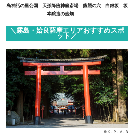
島神話の里公園 天孫降臨神籬斎場 熊襲の穴 白銀坂 坂
本醸造の壺畑
＼霧島・姶良薩摩エリアおすすめスポ
ット／
© K．P．V．B