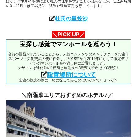
ほか、パネルや映像により杜氏の仕事を学ぶことが出来るほか、仕込み時期
の9～12月には工場見学、試飲や製造直売も行っています。
杜氏の里笠沙
＼PICK UP／
宝探し感覚でマンホールを巡ろう！
名前の語呂が似ていることから、人気コンテンツのキャラクターを指宿市
スポーツ・文化交流大使に任命し、2018年から2019年にかけて限定デザ
インのマンホールを指宿市内に設置しました。
デザインは進化前の1種類と進化後の8種類で合わせて9種類！
設置場所について
指宿の観光の際に一緒に探してみるのはいかがでしょうか？
＼南薩摩エリアおすすめのホテル♪／