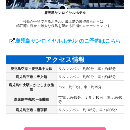
鹿児島サンロイヤルホテル
桜島が一望できるホテル。最上階の展望温泉からは、
錦江湾に浮かぶ雄大な桜島を望める屈指のロケーションです。
鹿児島サンロイヤルホテル のご予約はこちら
アクセス情報
鹿児島空港～鹿児島中央駅
リムジンバス：約50分、車：約45分
鹿児島空港～天文館
リムジンバス：約50分、車：約45分
鹿児島中央駅
～かごしま水族
バス：約30分、車：約15分
館
市電：約45分、ＪＲ：10分、車：約40
鹿児島中央駅
～仙厳園
分
鹿児島空港
～指宿駅
リムジンバス：約105分、車：約95分