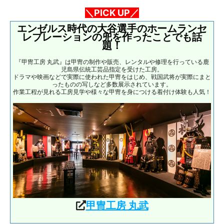
＼PICK UP／
エンゼルス時代の大谷選手のホームランセ
レブレーションの兜を作ったことでも話
題！
『甲冑工房 丸武』は甲冑の制作や販売、レンタルや修理を行っている鹿
児島県伝統工芸品指定を受けた工房。
ドラマや映画などで実際に使われた甲冑をはじめ、戦国武将が実際にまと
ったものの写しなど多数展示されています。
作業工程が見れる工房見学や様々な甲冑を身につける着付け体験も人気！
甲冑工房 丸武